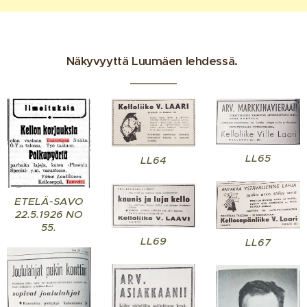
Näkyvyyttä Luumäen lehdessä.
LL65
LL64
ETELÄ-SAVO
22.5.1926 NO
55.
LL69
LL67