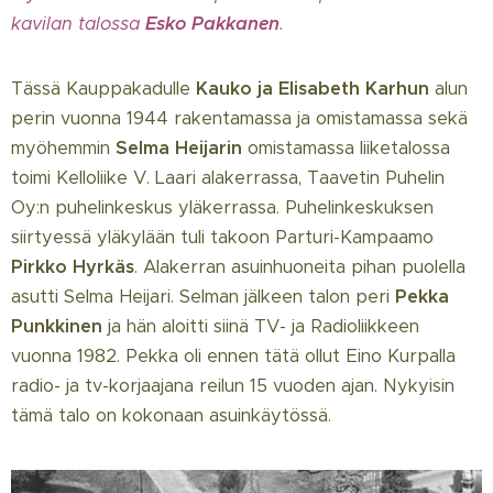
kavilan talossa
Esko
Pakkanen
.
Tässä Kauppakadulle
Kauko ja Elisabeth Karhun
alun
perin vuonna 1944 rakentamassa ja omistamassa sekä
myöhemmin
Selma Heijarin
omistamassa liiketalossa
toimi Kelloliike V. Laari alakerrassa, Taavetin Puhelin
Oy:n puhelinkeskus yläkerrassa. Puhelinkeskuksen
siirtyessä yläkylään tuli takoon Parturi-Kampaamo
Pirkko Hyrkäs
. Alakerran asuinhuoneita pihan puolella
asutti Selma Heijari. Selman jälkeen talon peri
Pekka
Punkkinen
ja hän aloitti siinä TV- ja Radioliikkeen
vuonna 1982. Pekka oli ennen tätä ollut Eino Kurpalla
radio- ja tv-korjaajana reilun 15 vuoden ajan. Nykyisin
tämä talo on kokonaan asuinkäytössä.