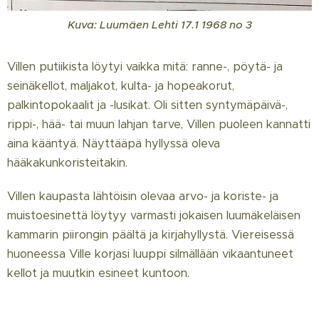
Kuva: Luumäen Lehti 17.1 1968 no 3
Villen putiikista löytyi vaikka mitä: ranne-, pöytä- ja
seinäkellot, maljakot, kulta- ja hopeakorut,
palkintopokaalit ja -lusikat. Oli sitten syntymäpäivä-,
rippi-, hää- tai muun lahjan tarve, Villen puoleen kannatti
aina kääntyä. Näyttääpä hyllyssä oleva
hääkakunkoristeitakin.
Villen kaupasta lähtöisin olevaa arvo- ja koriste- ja
muistoesinettä löytyy varmasti jokaisen luumäkeläisen
kammarin piirongin päältä ja kirjahyllystä. Viereisessä
huoneessa Ville korjasi luuppi silmällään vikaantuneet
kellot ja muutkin esineet kuntoon.