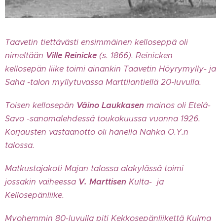
Taavetin tiettävästi ensimmäinen kelloseppä oli
nimeltään
Ville Reinicke
(s. 1866). Reinicken
kellosepän liike toimi ainankin Taavetin Höyrymylly- ja
Saha -talon myllytuvassa Marttilantiellä 20-luvulla.
Toisen kellosepän
Väino Laukkasen
mainos oli Etelä-
Savo -sanomalehdessä toukokuussa vuonna 1926.
Korjausten vastaanotto oli hänellä Nahka O.Y.n
talossa.
Matkustajakoti Majan talossa alakylässä toimi
jossakin vaiheessa
V. Marttisen
Kulta- ja
Kellosepänliike.
Myohemmin 80-luvulla piti Kekkosepänliikettä Kulma