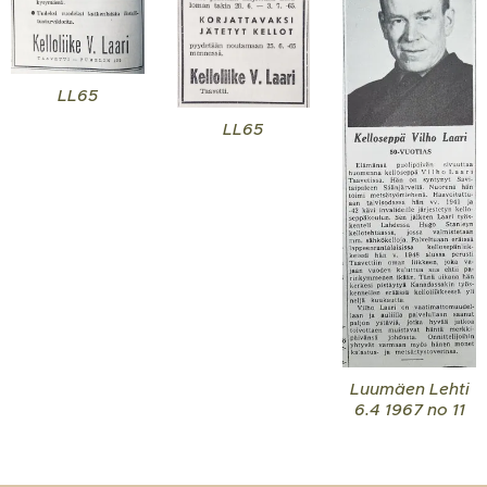
LL65
LL65
Luumäen Lehti
6.4 1967 no 11