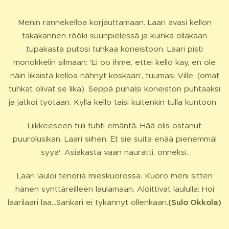
Menin rannekelloa korjauttamaan. Laari avasi kellon
takakannen rööki suunpielessä ja kuinka ollakaan
tupakasta putosi tuhkaa koneistoon. Laari pisti
monokkelin silmään: 'Ei oo ihme, ettei kello käy, en ole
näin likaista kelloa nähnyt koskaan', tuumasi Ville. (omat
tuhkat olivat se lika). Seppä puhalsi koneiston puhtaaksi
ja jatkoi työtään. Kyllä kello taisi kuitenkin tulla kuntoon.
Liikkeeseen tuli tuhti emäntä. Hää olis ostanut
puurolusikan. Laari siihen: `Et sie suita enää pienemmäl
syyä'. Asiakasta vaan nauratti, onneksi.
Laari lauloi tenoria mieskuorossa. Kuoro meni sitten
hänen synttäreilleen laulamaan. Aloittivat laululla: Hoi
laarilaari laa...Sankari ei tykännyt ollenkaan.
(Sulo Okkola)