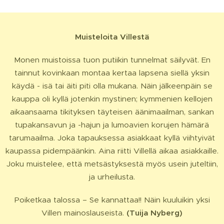
Muisteloita Villestä
Monen muistoissa tuon putiikin tunnelmat säilyvät. En
tainnut kovinkaan montaa kertaa lapsena siellä yksin
käydä - isä tai äiti piti olla mukana. Näin jälkeenpäin se
kauppa oli kyllä jotenkin mystinen; kymmenien kellojen
aikaansaama tikityksen täyteisen äänimaailman, sankan
tupakansavun ja -hajun ja lumoavien korujen hämärä
tarumaailma. Joka tapauksessa asiakkaat kyllä viihtyivät
kaupassa pidempäänkin. Aina riitti Villellä aikaa asiakkaille.
Joku muistelee, että metsästyksestä myös usein juteltiin,
ja urheilusta.
Poiketkaa talossa – Se kannattaa!! Näin kuuluikin yksi
Villen mainoslauseista.
(Tuija Nyberg)