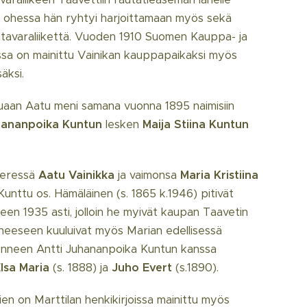
 ohessa hän ryhtyi harjoittamaan myös sekä
tavaraliikettä. Vuoden 1910 Suomen Kauppa- ja
issa on mainittu Vainikan kauppapaikaksi myös
säksi.
uaan Aatu meni samana vuonna 1895 naimisiin
hananpoika Kuntun
lesken
Maija Stiina Kuntun
ieressä
Aatu Vainikka
ja vaimonsa
Maria
Kristiina
Kunttu os. Hämäläinen (s. 1865 k.1946) pitivät
en 1935 asti, jolloin he myivät kaupan Taavetin
heeseen kuuluivat myös Marian edellisessä
enneen Antti Juhananpoika Kuntun
kanssa
lsa Maria
(s. 1888) ja
Juho Evert
(s.1890).
en on Marttilan henkikirjoissa mainittu myös