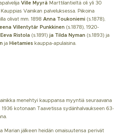
palvelija
Ville Myyrä
Marttilantieltä oli yli 30
Kauppias Vainikan palveluksessa. Piikoina
illa olivat mm. 1898
Anna
Toukoniemi
(s.1878),
eena
Villentytär
Punkkinen
(s.1878), 1920-
a
Eeva Ristola
(s.1891)
ja Tilda Nyman
(s.1893) ja
n
ja
Hietamies
kauppa-apulaisina.
ainikka menehtyi kauppansa myyntiä seuraavana
 1936 kotonaan Taavetissa sydänhalvaukseen 63-
na.
ja Marian jälkeen heidän omaisuutensa perivät