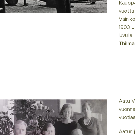
Kauppa
vuotta 
Vainiko
1903
L
luvull
Thilma
Aatu V
vuonna
vuotiaa
Aatun 