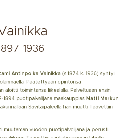
Vainikka
1897-1936
ami Antinpoika Vainikka
(s.1874 k. 1936) syntyi
lkolanmäellä. Päätettyään opintonsa
aloitti toimintansa liikealalla. Palveltuaan ensin
2-1894 puotipalvelijana maakauppias
Matti Markun
kunnallaan Savitaipaleella hän muutti Taavettiin
mi muutaman vuoden puotipalvelijana ja perusti
araliikeen Taavettiin rautatieaseman lähelle