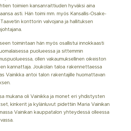
htien toimien kansanraittiuden hyväksi aina
aansa asti. Hän toimi mm. myös Kansallis-Osake-
Taavetin konttorin valvojana ja hallituksen
johtajana.
liseen toimintaan hän myös osallistui innokkaasti
suomalaisessa puolueessa ja sittemmin
uspuolueessa, ollen vakaumuksellinen oikeiston
den kannattaja. Joukolan taloa rakennettaessa
s Vainikka antoi talon rakentajille huomattavan
ksen.
a mukana oli Vainikka ja monet eri yhdistysten
et, kinkerit ja kylänluvut pidettiin Maria Vainikan
massa Vainikan kauppatalon yhteydessä olleessa
uvassa.