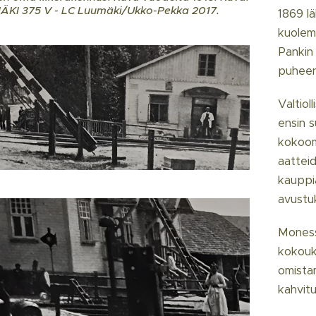
KI 375 V - LC Luumäki/Ukko-Pekka 2017.
1869 lä
kuolem
Pankin 
puheen
Valtiol
ensin 
kokoom
aattei
kauppia
avustu
Moness
kokouks
omista
kahvit