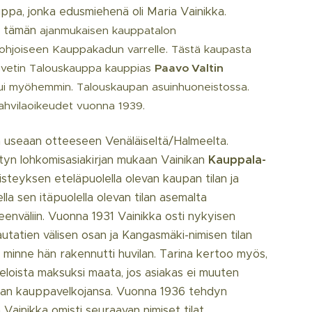
uppa, jonka edusmiehenä oli Maria Vainikka.
i tämän
ajanmukaisen kauppatalon
ohjoiseen Kauppakadun varrelle. Tästä kaupasta
avetin Talouskauppa kauppias
Paavo Valtin
ui myöhemmin. Talouskaupan asuinhuoneistossa.
kahvilaoikeudet vuonna 1939.
a useaan otteeseen Venäläiseltä/Halmeelta.
yn lohkomisasiakirjan mukaan Vainikan
Kauppala-
eristeyksen eteläpuolella olevan kaupan tilan ja
a sen itäpuolella olevan tilan asemalta
nväliin. Vuonna 1931 Vainikka osti nykyisen
utatien välisen osan ja Kangasmäki-nimisen tilan
 minne hän rakennutti huvilan. Tarina kertoo myös,
veloista maksuksi maata, jos asiakas ei muuten
n kauppavelkojansa. Vuonna 1936 tehdyn
Vainikka omisti seuraavan nimiset tilat