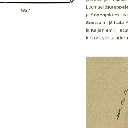
Luumäellä:
Kauppal
1927
ja
Heimal
Sopenjoki
ja
K
Soutsalmi
Itälä
ja
Hietam
Kaijaniemi
kirkonkylässä
Kiuru