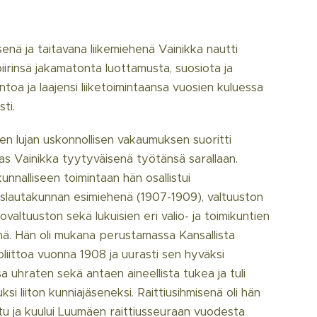
senä ja taitavana liikemiehenä Vainikka nautti
iirinsä jakamatonta luottamusta, suosiota ja
toa ja laajensi liiketoimintaansa vuosien kuluessa
sti.
en lujan uskonnollisen vakaumuksen suoritti
as Vainikka tyytyväisenä työtänsä sarallaan.
unnalliseen toimintaan hän osallistui
lislautakunnan esimiehenä (1907-1909), valtuuston
kovaltuuston sekä lukuisien eri valio- ja toimikuntien
nä. Hän oli mukana perustamassa Kansallista
liittoa vuonna 1908 ja uurasti sen hyväksi
a uhraten sekä antaen aineellista tukea ja tuli
ksi liiton kunniajäseneksi. Raittiusihmisenä oli hän
tu ja kuului Luumäen raittiusseuraan vuodesta