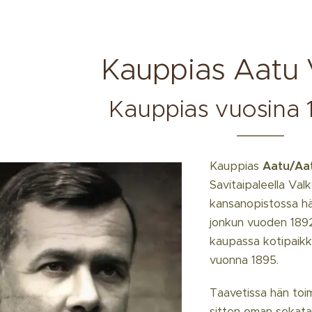
Kauppias Aatu 
Kauppias vuosina 
Kauppias
Aatu/Aat
Savitaipaleella Va
kansanopistossa hän 
jonkun vuoden 189
kaupassa kotipaikka
vuonna 1895.
Taavetissa hän toi
sitten oman sekatav