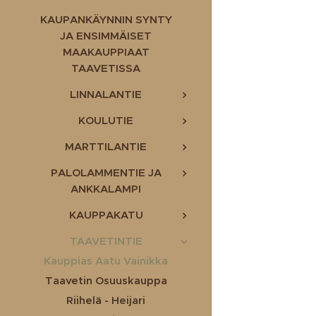
KAUPANKÄYNNIN SYNTY
JA ENSIMMÄISET
MAAKAUPPIAAT
TAAVETISSA
LINNALANTIE
KOULUTIE
MARTTILANTIE
PALOLAMMENTIE JA
ANKKALAMPI
KAUPPAKATU
TAAVETINTIE
Kauppias Aatu Vainikka
Taavetin Osuuskauppa
Riihelä - Heijari