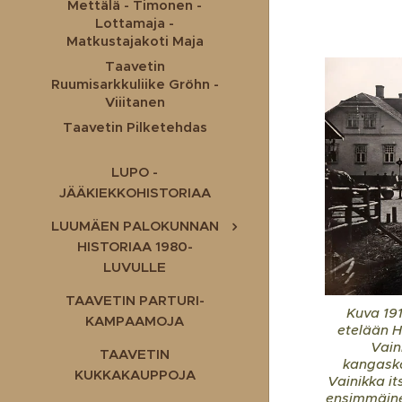
Mettälä - Timonen -
Lottamaja -
Matkustajakoti Maja
Taavetin
Ruumisarkkuliike Gröhn -
Viiitanen
Taavetin Pilketehdas
LUPO -
JÄÄKIEKKOHISTORIAA
LUUMÄEN PALOKUNNAN
HISTORIAA 1980-
LUVULLE
TAAVETIN PARTURI-
Kuva 191
KAMPAAMOJA
etelään H
Vain
TAAVETIN
kangaska
KUKKAKAUPPOJA
Vainikka i
ensimmäine