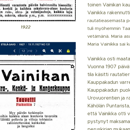
toinen Vainikan ka
Vainikka rakennutt
rautatieasemasta p
1922
tuli myöhemmin Ta
vetämänä. Maria as
Maria Vainikka sai 
Vainikka osti maat
Vuonna 1907 päivät
tila käsitti rautati
Kauppakadun varrell
Kauppakadun puolee
Urovuorentien ja ra
Kähölän Puntarista,
että Vainikka otti 
pystynyt maksamaa
peruskirjan mukaan 