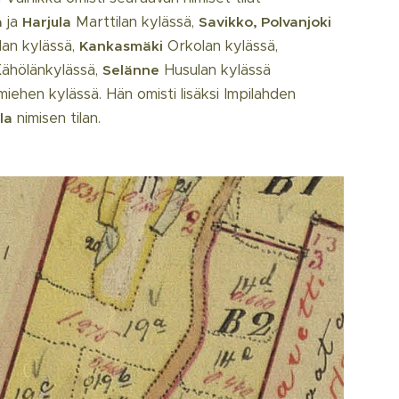
ja
Marttilan kylässä,
a
Harjula
Savikko,
Polvanjoki
an kylässä,
Orkolan kylässä,
Kankasmäki
ähölänkylässä,
Husulan kylässä
Selänne
iehen kylässä. Hän omisti lisäksi Impilahden
nimisen tilan.
la