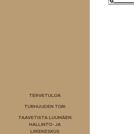
TERVETULOA
TURHUUDEN TORI
TAAVETISTA LUUMÄEN
HALLINTO- JA
LIIKEKESKUS